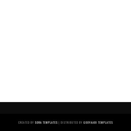
CREATED BY
SORA TEMPLATES
| DISTRIBUTED BY
GOOYAABI TEMPLATES