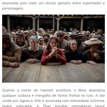
anunciada, pois criam um vínculo genuíno entre espectador e
personagens.
Quando a morte de Hamnet acontece, o filme abandona
qualquer sutileza e mergulha de forma frontal no luto. A dor
vivida por Agnes e Will é encenada com intensidade extrema,
quase sufocante, e Zhao escolhe permanecer nesse