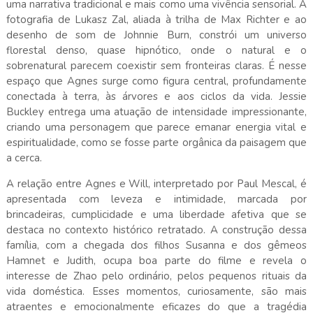
uma narrativa tradicional e mais como uma vivência sensorial. A
fotografia de Lukasz Zal, aliada à trilha de Max Richter e ao
desenho de som de Johnnie Burn, constrói um universo
florestal denso, quase hipnótico, onde o natural e o
sobrenatural parecem coexistir sem fronteiras claras. É nesse
espaço que Agnes surge como figura central, profundamente
conectada à terra, às árvores e aos ciclos da vida. Jessie
Buckley entrega uma atuação de intensidade impressionante,
criando uma personagem que parece emanar energia vital e
espiritualidade, como se fosse parte orgânica da paisagem que
a cerca.
A relação entre Agnes e Will, interpretado por Paul Mescal, é
apresentada com leveza e intimidade, marcada por
brincadeiras, cumplicidade e uma liberdade afetiva que se
destaca no contexto histórico retratado. A construção dessa
família, com a chegada dos filhos Susanna e dos gêmeos
Hamnet e Judith, ocupa boa parte do filme e revela o
interesse de Zhao pelo ordinário, pelos pequenos rituais da
vida doméstica. Esses momentos, curiosamente, são mais
atraentes e emocionalmente eficazes do que a tragédia