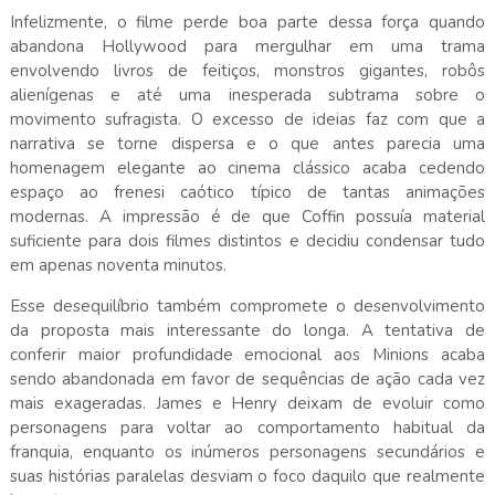
Infelizmente, o filme perde boa parte dessa força quando
abandona Hollywood para mergulhar em uma trama
envolvendo livros de feitiços, monstros gigantes, robôs
alienígenas e até uma inesperada subtrama sobre o
movimento sufragista. O excesso de ideias faz com que a
narrativa se torne dispersa e o que antes parecia uma
homenagem elegante ao cinema clássico acaba cedendo
espaço ao frenesi caótico típico de tantas animações
modernas. A impressão é de que Coffin possuía material
suficiente para dois filmes distintos e decidiu condensar tudo
em apenas noventa minutos.
Esse desequilíbrio também compromete o desenvolvimento
da proposta mais interessante do longa. A tentativa de
conferir maior profundidade emocional aos Minions acaba
sendo abandonada em favor de sequências de ação cada vez
mais exageradas. James e Henry deixam de evoluir como
personagens para voltar ao comportamento habitual da
franquia, enquanto os inúmeros personagens secundários e
suas histórias paralelas desviam o foco daquilo que realmente