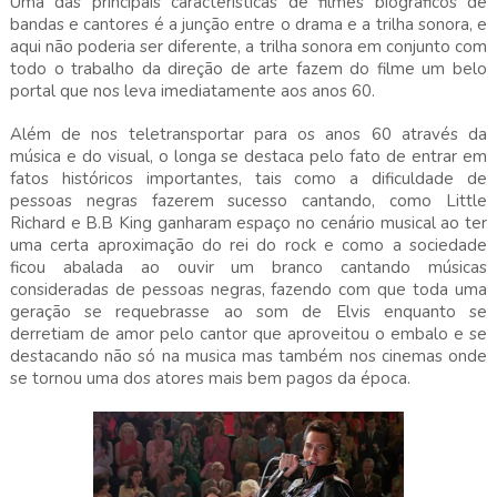
Uma das principais características de filmes biográficos de
bandas e cantores é a junção entre o drama e a trilha sonora, e
aqui não poderia ser diferente, a trilha sonora em conjunto com
todo o trabalho da direção de arte fazem do filme um belo
portal que nos leva imediatamente aos anos 60.
Além de nos teletransportar para os anos 60 através da
música e do visual, o longa se destaca pelo fato de entrar em
fatos históricos importantes, tais como a dificuldade de
pessoas negras fazerem sucesso cantando, como Little
Richard e B.B King ganharam espaço no cenário musical ao ter
uma certa aproximação do rei do rock e como a sociedade
ficou abalada ao ouvir um branco cantando músicas
consideradas de pessoas negras, fazendo com que toda uma
geração se requebrasse ao som de Elvis enquanto se
derretiam de amor pelo cantor que aproveitou o embalo e se
destacando não só na musica mas também nos cinemas onde
se tornou uma dos atores mais bem pagos da época.