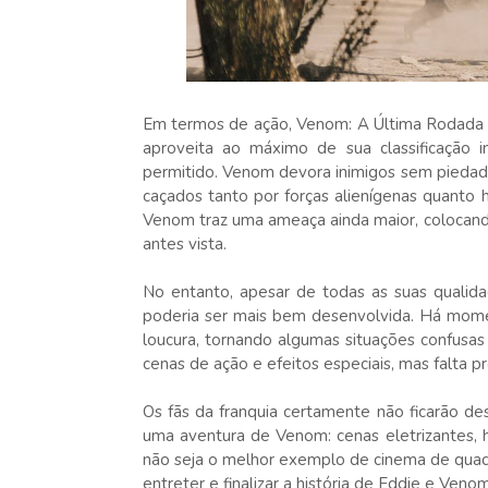
Em termos de ação, Venom: A Última Rodada é
aproveita ao máximo de sua classificação i
permitido. Venom devora inimigos sem piedad
caçados tanto por forças alienígenas quanto
Venom traz uma ameaça ainda maior, colocand
antes vista.
No entanto, apesar de todas as suas qualid
poderia ser mais bem desenvolvida. Há mome
loucura, tornando algumas situações confusas
cenas de ação e efeitos especiais, mas falta p
Os fãs da franquia certamente não ficarão d
uma aventura de Venom: cenas eletrizantes, 
não seja o melhor exemplo de cinema de quad
entreter e finalizar a história de Eddie e Veno