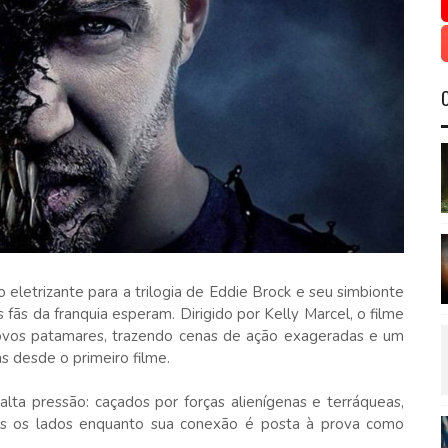
letrizante para a trilogia de Eddie Brock e seu simbionte
fãs da franquia esperam. Dirigido por Kelly Marcel, o filme
a novos patamares, trazendo cenas de ação exageradas e um
s desde o primeiro filme.
lta pressão: caçados por forças alienígenas e terráqueas,
 os lados enquanto sua conexão é posta à prova como