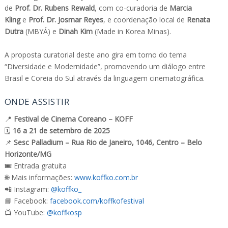
de
Prof. Dr. Rubens Rewald
, com co-curadoria de
Marcia
Kling
e
Prof. Dr. Josmar Reyes
, e coordenação local de
Renata
Dutra
(MBYÁ) e
Dinah Kim
(Made in Korea Minas).
A proposta curatorial deste ano gira em torno do tema
“Diversidade e Modernidade”, promovendo um diálogo entre
Brasil e Coreia do Sul através da linguagem cinematográfica.
ONDE ASSISTIR
📍
Festival de Cinema Coreano – KOFF
🗓
16 a 21 de setembro de 2025
📌
Sesc Palladium – Rua Rio de Janeiro, 1046, Centro – Belo
Horizonte/MG
🎟 Entrada gratuita
🌐 Mais informações:
www.koffko.com.br
📲 Instagram:
@koffko_
📘 Facebook:
facebook.com/koffkofestival
📺 YouTube:
@koffkosp