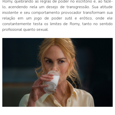
Romy, quebrando as regras de poder no escritório e, ao fazê-
lo, acendendo nela um desejo de transgressão. Sua atitude
insolente e seu comportamento provocador transformam sua
relação em um jogo de poder sutil e erótico, onde ele
constantemente testa os limites de Romy, tanto no sentido
profissional quanto sexual.