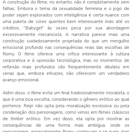
A construção do filme, no entanto, não é completamente sem
falhas. Embora o tema da sexualidade feminina e o jogo de
poder sejam explorados com inteligência e certa nuance com
uma paleta de cores quentes bem interessante indo até os
créditos, "Babygirl" às vezes peca por sua abordagem
excessivamente mecanicista. A narrativa parece mais uma
construção cuidadosamente projetada do que um mergulho
emocional profundo nas consequências reais das escolhas de
Romy. O filme oferece uma crítica interessante à cultura
corporativa e à opressão tecnológica, mas os momentos de
reflexão mais profundos são frequentemente diluídos em
cenas que, embora eficazes, não oferecem um verdadeiro
avanço emocional.
Além disso, o filme evita um final tradicionalmente moralista, o
que é uma boa escolha, considerando o gênero erótico ao qual
pertence. Reijn não opta pela moralização excessiva ou pela
condenação dos personagens, como vimos em filmes clássicos
de thriller erótico. Em vez disso, ela opta por mostrar as
consequências de uma forma mais ambígua, onde os
personagens, especialmente Romy, continuam a se punir, mas