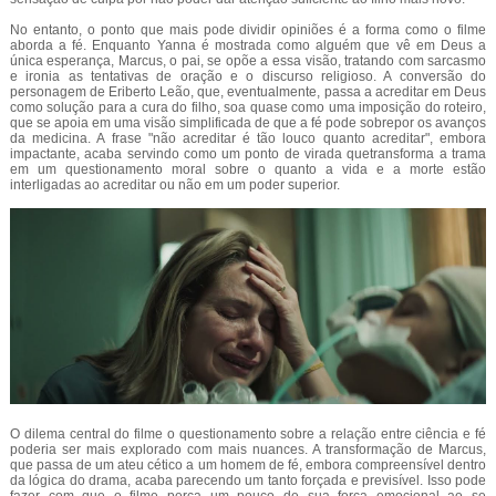
No entanto, o ponto que mais pode dividir opiniões é a forma como o filme
aborda a fé. Enquanto Yanna é mostrada como alguém que vê em Deus a
única esperança, Marcus, o pai, se opõe a essa visão, tratando com sarcasmo
e ironia as tentativas de oração e o discurso religioso. A conversão do
personagem de Eriberto Leão, que, eventualmente, passa a acreditar em Deus
como solução para a cura do filho, soa quase como uma imposição do roteiro,
que se apoia em uma visão simplificada de que a fé pode sobrepor os avanços
da medicina. A frase "não acreditar é tão louco quanto acreditar", embora
impactante, acaba servindo como um ponto de virada quetransforma a trama
em um questionamento moral sobre o quanto a vida e a morte estão
interligadas ao acreditar ou não em um poder superior.
O dilema central do filme o questionamento sobre a relação entre ciência e fé
poderia ser mais explorado com mais nuances. A transformação de Marcus,
que passa de um ateu cético a um homem de fé, embora compreensível dentro
da lógica do drama, acaba parecendo um tanto forçada e previsível. Isso pode