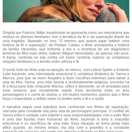
Dirigido por Fabrício Bittar, Inexplicável se apresenta como um melodrama que
mistura os dilemas familiares com a temática da fé e da superação diante de
uma tragédia. Baseado no livro “O menino que queria jogar futebol: uma
história de fé e superação”, de Phelipe Caldas, o filme acompanha a história
da família Varandas, que enfrenta a dor e a incerteza de um diagnóstico
terminal do filho mais velho, Gabriel (Miguel Venerabile), de apenas oito anos.
A trama, centrada na luta contra um tumor cerebral, explora as complexas
relações familiares e a tensão entre ciência e fé.
O ponto forte do filme está na atuação do elenco, com Letícia Spiller e Eriberto
Leão trazendo uma intensidade emocional à complexa dinâmica de Yanna e
Marcus, pais que se veem forçados a fazer escolhas extremas para salvar a
vida do filho. Yanna, uma mãe devota e profundamente religiosa, encontra na
fé a força para lutar, enquanto Marcus, cético e descrente, se vê arrastado para
esse universo que inicialmente rejeita. Essa dicotomia entre os dois
personagens é o cerne do drama, e, em muitos momentos, parece que o filme
força o espectador a refletir sobre os limites entre a fé e a razão.
A narrativa segue uma estrutura bem conhecida nos filmes de superação,
marcada pela constante luta pela vida do personagem principal. O conflito de
Yanna entre o cuidado com Gabriel e suas responsabilidades com o outro filho
é uma das facetas mais humanas do filme, trazendo à tona a exaustão
emocional e os sacrifícios de uma mãe. Essa situação se torna ainda mais
difícil quando, ao mesmo tempo, ela lida com a gravidez e a constante
sensação de culpa por não poder dar atenção suficiente ao filho mais novo.