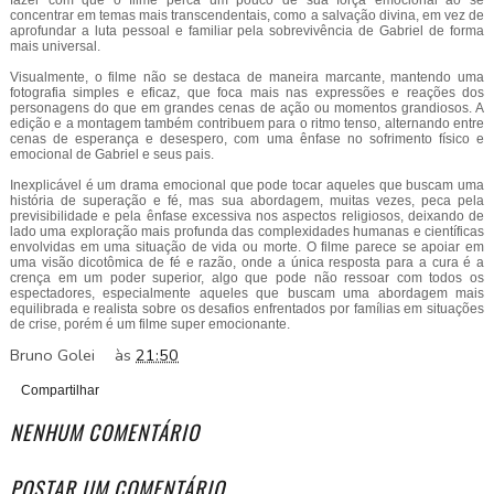
fazer com que o filme perca um pouco de sua força emocional ao se
concentrar em temas mais transcendentais, como a salvação divina, em vez de
aprofundar a luta pessoal e familiar pela sobrevivência de Gabriel de forma
mais universal.
Visualmente, o filme não se destaca de maneira marcante, mantendo uma
fotografia simples e eficaz, que foca mais nas expressões e reações dos
personagens do que em grandes cenas de ação ou momentos grandiosos. A
edição e a montagem também contribuem para o ritmo tenso, alternando entre
cenas de esperança e desespero, com uma ênfase no sofrimento físico e
emocional de Gabriel e seus pais.
Inexplicável é um drama emocional que pode tocar aqueles que buscam uma
história de superação e fé, mas sua abordagem, muitas vezes, peca pela
previsibilidade e pela ênfase excessiva nos aspectos religiosos, deixando de
lado uma exploração mais profunda das complexidades humanas e científicas
envolvidas em uma situação de vida ou morte. O filme parece se apoiar em
uma visão dicotômica de fé e razão, onde a única resposta para a cura é a
crença em um poder superior, algo que pode não ressoar com todos os
espectadores, especialmente aqueles que buscam uma abordagem mais
equilibrada e realista sobre os desafios enfrentados por famílias em situações
de crise, porém é um filme super emocionante.
Bruno Golei
às
21:50
Compartilhar
NENHUM COMENTÁRIO
POSTAR UM COMENTÁRIO