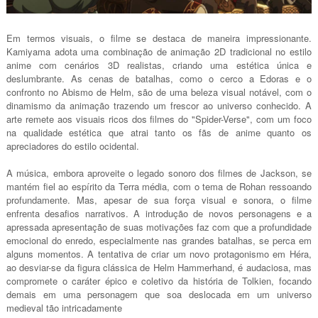
Em termos visuais, o filme se destaca de maneira impressionante.
Kamiyama adota uma combinação de animação 2D tradicional no estilo
anime com cenários 3D realistas, criando uma estética única e
deslumbrante. As cenas de batalhas, como o cerco a Edoras e o
confronto no Abismo de Helm, são de uma beleza visual notável, com o
dinamismo da animação trazendo um frescor ao universo conhecido. A
arte remete aos visuais ricos dos filmes do "Spider-Verse", com um foco
na qualidade estética que atrai tanto os fãs de anime quanto os
apreciadores do estilo ocidental.
A música, embora aproveite o legado sonoro dos filmes de Jackson, se
mantém fiel ao espírito da Terra média, com o tema de Rohan ressoando
profundamente. Mas, apesar de sua força visual e sonora, o filme
enfrenta desafios narrativos. A introdução de novos personagens e a
apressada apresentação de suas motivações faz com que a profundidade
emocional do enredo, especialmente nas grandes batalhas, se perca em
alguns momentos. A tentativa de criar um novo protagonismo em Héra,
ao desviar-se da figura clássica de Helm Hammerhand, é audaciosa, mas
compromete o caráter épico e coletivo da história de Tolkien, focando
demais em uma personagem que soa deslocada em um universo
medieval tão intricadamente