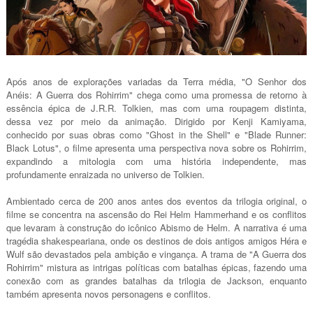
Após anos de explorações variadas da Terra média, "O Senhor dos
Anéis: A Guerra dos Rohirrim" chega como uma promessa de retorno à
essência épica de J.R.R. Tolkien, mas com uma roupagem distinta,
dessa vez por meio da animação. Dirigido por Kenji Kamiyama,
conhecido por suas obras como "Ghost in the Shell" e "Blade Runner:
Black Lotus", o filme apresenta uma perspectiva nova sobre os Rohirrim,
expandindo a mitologia com uma história independente, mas
profundamente enraizada no universo de Tolkien.
Ambientado cerca de 200 anos antes dos eventos da trilogia original, o
filme se concentra na ascensão do Rei Helm Hammerhand e os conflitos
que levaram à construção do icônico Abismo de Helm. A narrativa é uma
tragédia shakespeariana, onde os destinos de dois antigos amigos Héra e
Wulf são devastados pela ambição e vingança. A trama de "A Guerra dos
Rohirrim" mistura as intrigas políticas com batalhas épicas, fazendo uma
conexão com as grandes batalhas da trilogia de Jackson, enquanto
também apresenta novos personagens e conflitos.