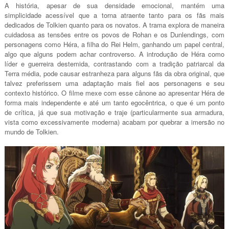
A história, apesar de sua densidade emocional, mantém uma
simplicidade acessível que a torna atraente tanto para os fãs mais
dedicados de Tolkien quanto para os novatos. A trama explora de maneira
cuidadosa as tensões entre os povos de Rohan e os Dunlendings, com
personagens como Héra, a filha do Rei Helm, ganhando um papel central,
algo que alguns podem achar controverso. A introdução de Héra como
líder e guerreira destemida, contrastando com a tradição patriarcal da
Terra média, pode causar estranheza para alguns fãs da obra original, que
talvez preferissem uma adaptação mais fiel aos personagens e seu
contexto histórico. O filme mexe com esse cânone ao apresentar Héra de
forma mais independente e até um tanto egocêntrica, o que é um ponto
de crítica, já que sua motivação e traje (particularmente sua armadura,
vista como excessivamente moderna) acabam por quebrar a imersão no
mundo de Tolkien.