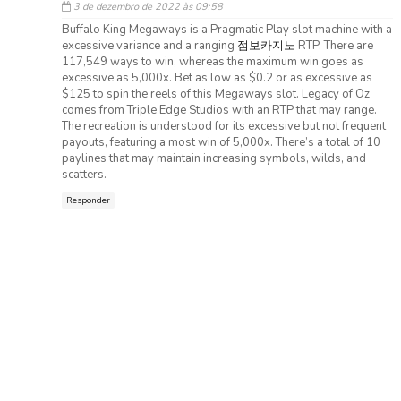
3 de dezembro de 2022 às 09:58
Buffalo King Megaways is a Pragmatic Play slot machine with a
excessive variance and a ranging
점보카지노
RTP. There are
117,549 ways to win, whereas the maximum win goes as
excessive as 5,000x. Bet as low as $0.2 or as excessive as
$125 to spin the reels of this Megaways slot. Legacy of Oz
comes from Triple Edge Studios with an RTP that may range.
The recreation is understood for its excessive but not frequent
payouts, featuring a most win of 5,000x. There’s a total of 10
paylines that may maintain increasing symbols, wilds, and
scatters.
Responder